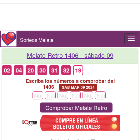
Sorteos Melate
Togg
navi
Melate Retro 1406 -
sábado 09
02
04
20
30
31
32
19
Escriba los números a comprobar del
1406
SAB MAR 09 2024
Comprobar Melate Retro