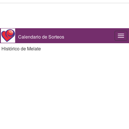
Calendario de Sorteos
Togg
navi
Histórico de Melate