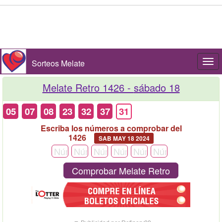
Sorteos Melate
Togg
navi
Melate Retro 1426 -
sábado 18
05
07
08
23
32
37
31
Escriba los números a comprobar del
1426
SAB MAY 18 2024
Comprobar Melate Retro