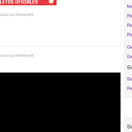
Me
Re
cidad por Refinery89
Re
Re
Ge
Ge
cidad por Refinery89
So
So
Re
So