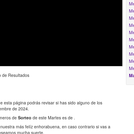
Me
Me
Me
Me
Me
Me
Me
Me
Me
Me
o de Resultados
Má
de esta página podrás revisar si has sido alguno de los
iembre de 2024.
números de
Sorteo
de este Martes es de
.
nuestra más felíz enhorabuena, en caso contrario si vas a
eseamos mucha suerte.