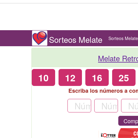
Sorteos Melate
Sorteos Melate
Melate Retr
10
12
16
25
Escriba los números a co
Compr