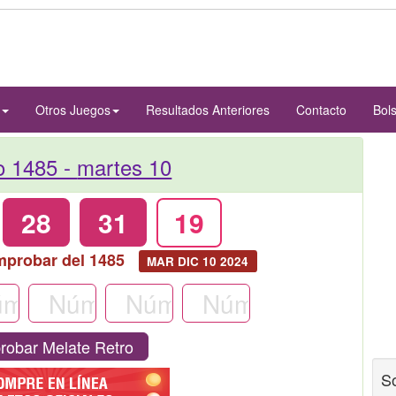
Otros Juegos
Resultados Anteriores
Contacto
Bol
o 1485 -
martes 10
28
31
19
mprobar del 1485
MAR DIC 10 2024
obar Melate Retro
S