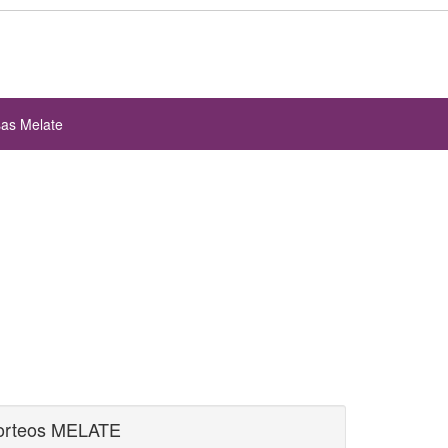
sas Melate
orteos MELATE