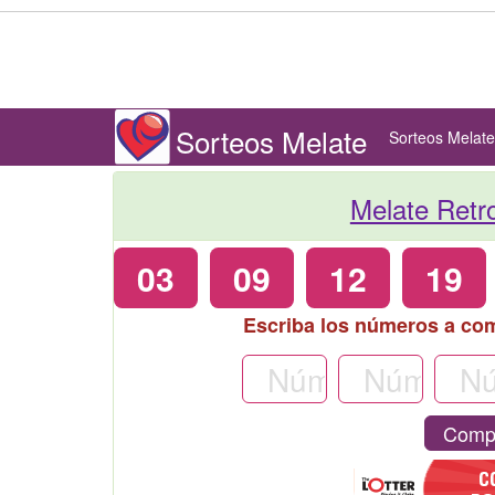
Sorteos Melate
Sorteos Melate
Melate Retr
03
09
12
19
Escriba los números a co
Compr