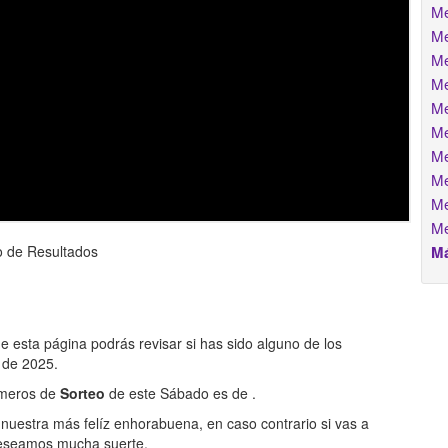
Me
Me
Me
Me
Me
Me
Me
Me
Me
Me
o de Resultados
Má
de esta página podrás revisar si has sido alguno de los
 de 2025.
números de
Sorteo
de este Sábado es de
.
nuestra más felíz enhorabuena, en caso contrario si vas a
eseamos mucha suerte.