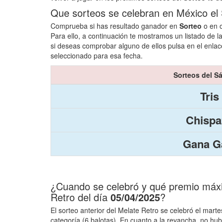
Que sorteos se celebran en México el
Comprueba si has resultado ganador en
Sorteo
o en o
Para ello, a continuación te mostramos un listado de l
si deseas comprobar alguno de ellos pulsa en el enlac
seleccionado para esa fecha.
Sorteos del S
Tris
Chispa
Gana Ga
¿Cuando se celebró y qué premio máxim
Retro del día
05/04/2025
?
El sorteo anterior del Melate Retro se celebró el mart
categoría (6 balotas). En cuanto a la revancha, no h