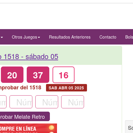
Otros Juegos
Resultados Anteriores
Contacto
Bol
o 1518 -
sábado 05
20
37
16
mprobar del 1518
SAB ABR 05 2025
obar Melate Retro
S