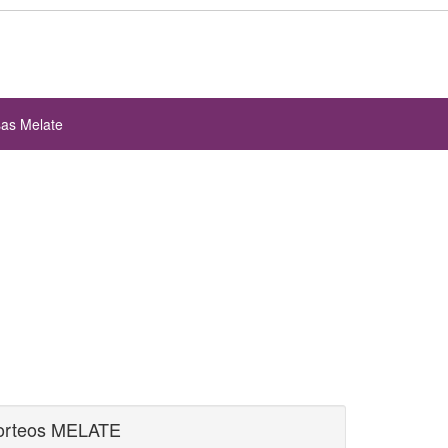
sas Melate
orteos MELATE