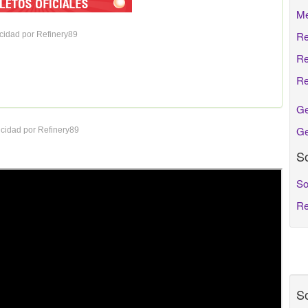
Me
Re
cidad por Refinery89
Re
Re
Ge
Ge
cidad por Refinery89
So
So
Re
So