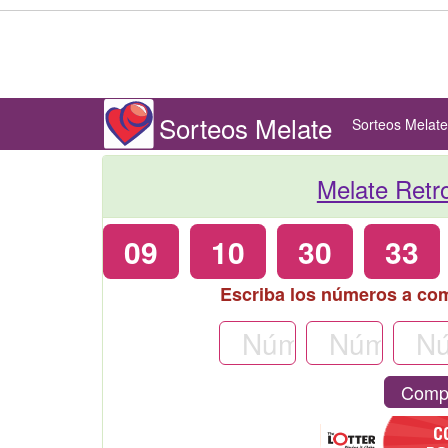
Sorteos Melate
Sorteos Melate
Melate Retr
09
10
30
33
Escriba los números a co
Compr