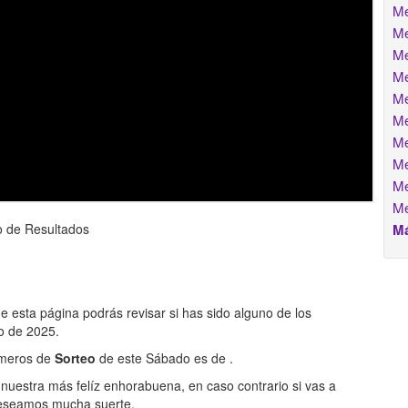
Me
Me
Me
Me
Me
Me
Me
Me
Me
Me
o de Resultados
Má
de esta página podrás revisar si has sido alguno de los
o de 2025.
números de
Sorteo
de este Sábado es de
.
nuestra más felíz enhorabuena, en caso contrario si vas a
eseamos mucha suerte.