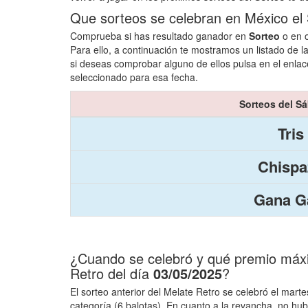
Que sorteos se celebran en México e
Comprueba si has resultado ganador en
Sorteo
o en o
Para ello, a continuación te mostramos un listado de l
si deseas comprobar alguno de ellos pulsa en el enlac
seleccionado para esa fecha.
Sorteos del S
Tris
Chispa
Gana Ga
¿Cuando se celebró y qué premio máxim
Retro del día
03/05/2025
?
El sorteo anterior del Melate Retro se celebró el mart
categoría (6 balotas). En cuanto a la revancha, no h