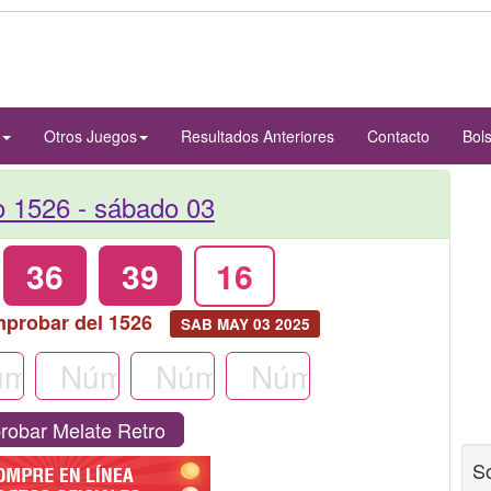
Otros Juegos
Resultados Anteriores
Contacto
Bol
o 1526 -
sábado 03
36
39
16
mprobar del 1526
SAB MAY 03 2025
obar Melate Retro
S