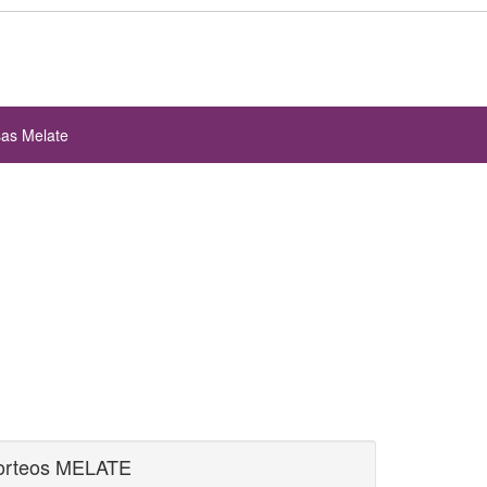
sas Melate
orteos MELATE