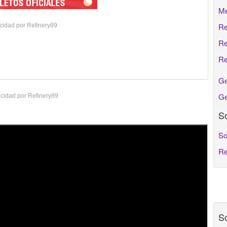
Me
Re
cidad por Refinery89
Re
Re
Ge
Ge
cidad por Refinery89
So
So
Re
So