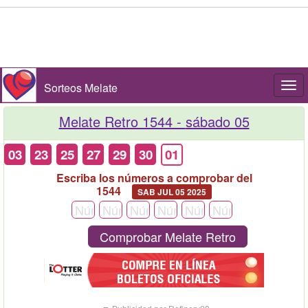
Sorteos Melate
Togg
navi
Melate Retro 1544 -
sábado 05
03
23
25
27
29
30
01
Escriba los números a comprobar del
1544
SAB JUL 05 2025
Comprobar Melate Retro