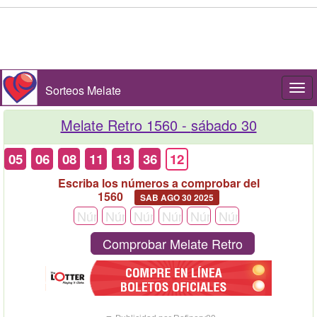
Sorteos Melate
Togg
navi
Melate Retro 1560 -
sábado 30
05
06
08
11
13
36
12
Escriba los números a comprobar del
1560
SAB AGO 30 2025
Comprobar Melate Retro