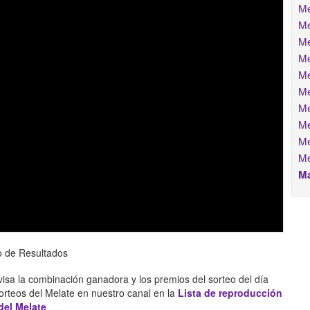
Me
Me
Me
Me
Me
Me
Me
Me
Me
Me
Má
o de Resultados
isa la combinación ganadora y los premios del sorteo del día
rteos del Melate en nuestro canal en la
Lista de reproducción
del Melate