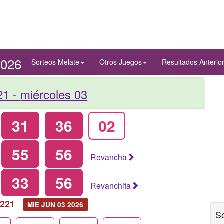
2026
Sorteos Melate
Otros Juegos
Resultados Anterio
21 -
miércoles 03
31
36
02
55
56
Revancha
33
56
Revanchita
221
MIE JUN 03 2026
S