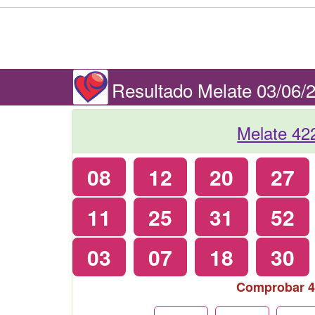
Resultado Melate 03/06/
Melate 42
08
12
20
27
11
25
31
52
03
07
18
30
Comprobar 4