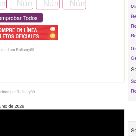
Me
Re
mprobar Todos
Re
Re
Ge
cidad por Refinery89
Ge
So
So
Re
cidad por Refinery89
Junio de 2026
So