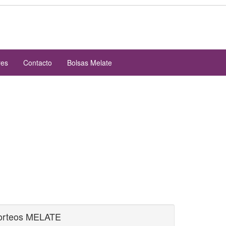
res
Contacto
Bolsas Melate
orteos MELATE