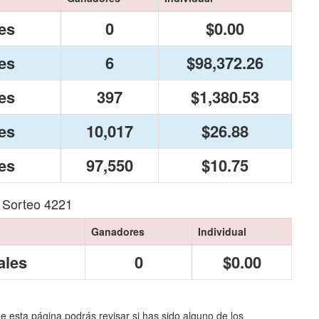
es
0
$0.00
es
6
$98,372.26
es
397
$1,380.53
es
10,017
$26.88
es
97,550
$10.75
 Sorteo 4221
Ganadores
Individual
ales
0
$0.00
de esta página podrás revisar si has sido alguno de los