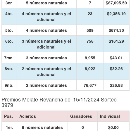
3er.
5 números naturales
7
$67,095.50
4to.
4 números naturales y el
23
$2,356.19
adicional
5to.
4 números naturales
509
$674.30
6to.
3 números naturales y el
758
$161.29
adicional
7mo.
3 números naturales
8,955
$43.01
8vo.
2 números naturales y el
8,022
$32.26
adicional
9no.
2 números naturales
76,677
$26.88
Premios Melate Revancha del 15/11/2024 Sorteo
3979
Pos.
Aciertos
Ganadores
Individual
1er.
6 números naturales
0
$0.00