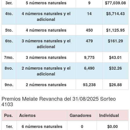
3er.
5 números naturales
9
$77,039.08
4to.
4 números naturales y el
14
$5,714.43
adicional
5to.
4 números naturales
450
$1,125.95
6to.
3 números naturales y el
479
$161.29
adicional
7mo.
3 números naturales
9,775
$43.01
8vo.
2 números naturales y el
6,490
$32.26
adicional
9no.
2 números naturales
93,238
$26.88
Premios Melate Revancha del 31/08/2025 Sorteo
4103
Pos.
Aciertos
Ganadores
Individual
1er.
6 números naturales
0
$0.00