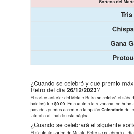
Sorteos del Mart
Tris
Chispa
Gana Ga
Protou
¿Cuando se celebró y qué premio máxim
Retro del día
26/12/2023
?
El sorteo anterior del Melate Retro se celebró el sába
balotas) fue
$0.00
. En cuanto a la revancha, no hubo
pasados puedes acceder a la opción
Calendario
del m
lateral o al final de esta página.
¿Cuando se celebrará el siguiente sor
El siguiente sorteo de Melate Retro se celebrará el dí