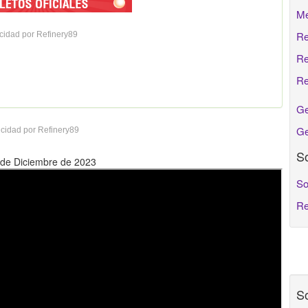
Me
Re
cidad por Refinery89
Re
Re
Ge
Ge
cidad por Refinery89
So
6 de Diciembre de 2023
So
Re
So