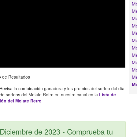
Me
Me
Me
Me
Me
Me
Me
Me
Me
Me
o de Resultados
Me
Má
Revisa la combinación ganadora y los premios del sorteo del día
e sorteos del Melate Retro en nuestro canal en la
Lista de
ión del Melate Retro
 Diciembre de 2023 - Comprueba tu