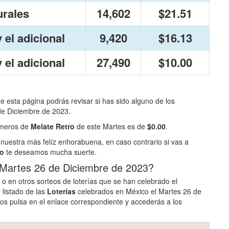
urales
14,602
$21.51
 el adicional
9,420
$16.13
 el adicional
27,490
$10.00
de esta página podrás revisar si has sido alguno de los
de Diciembre de 2023.
números de
Melate Retro
de este Martes es de
$0.00
.
nuestra más felíz enhorabuena, en caso contrario si vas a
ro
te deseamos mucha suerte.
 Martes 26 de Diciembre de 2023?
o en otros sorteos de loterías que se han celebrado el
 listado de las
Loterías
celebrados en México el Martes 26 de
os pulsa en el enlace correspondiente y accederás a los