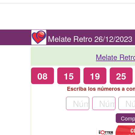
Melate Retro 26/12/2023
Melate Retr
08
15
19
25
Escriba los números a co
Compr