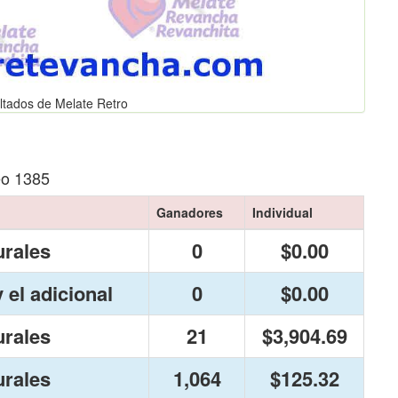
ltados de Melate Retro
eo 1385
Ganadores
Individual
urales
0
$0.00
 el adicional
0
$0.00
urales
21
$3,904.69
urales
1,064
$125.32