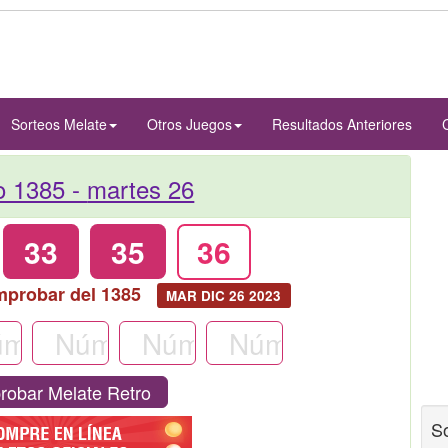
Sorteos Melate
Otros Juegos
Resultados Anteriores
o 1385 -
martes 26
33
35
36
mprobar del 1385
MAR DIC 26 2023
obar Melate Retro
S