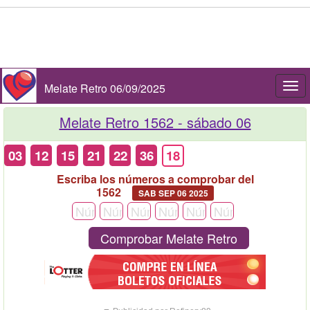
Melate Retro 06/09/2025
Togg
navi
Melate Retro 1562 -
sábado 06
03
12
15
21
22
36
18
Escriba los números a comprobar del
1562
SAB SEP 06 2025
Comprobar Melate Retro