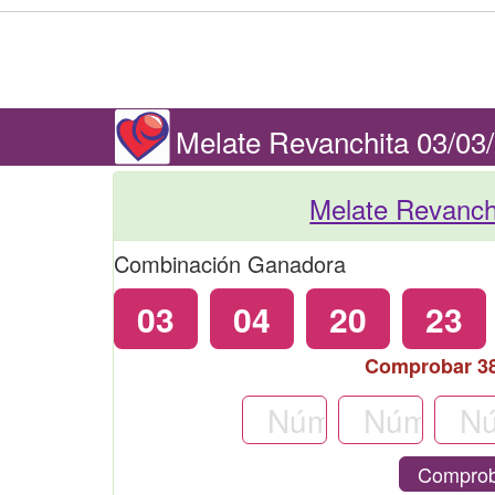
Melate Revanchita 03/03
Melate Revanch
Combinación Ganadora
03
04
20
23
Comprobar 3
Comprob