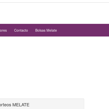
iores
Contacto
Bolsas Melate
orteos MELATE