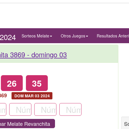
/2024
Sorteos Melate
Otros Juegos
Resultados Anter
ita 3869 -
domingo 03
26
35
869
DOM MAR 03 2024
ar Melate Revanchita
S