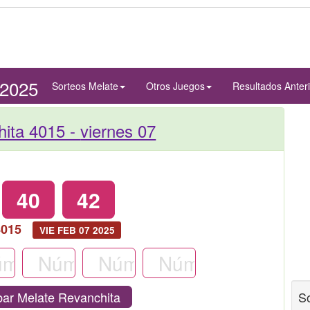
/2025
Sorteos Melate
Otros Juegos
Resultados Anter
hita 4015 -
viernes 07
40
42
4015
VIE FEB 07 2025
ar Melate Revanchita
S