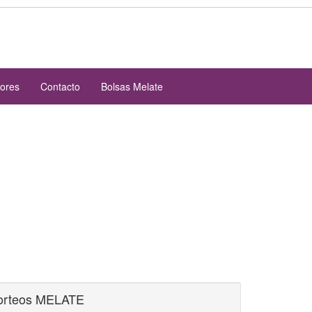
iores
Contacto
Bolsas Melate
orteos MELATE