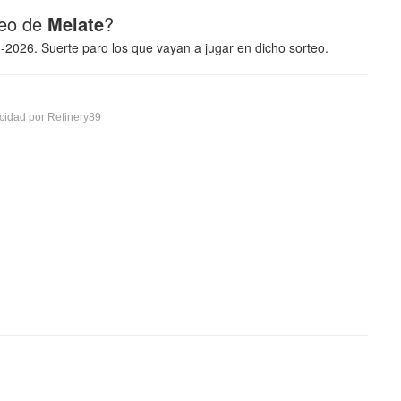
teo de
Melate
?
8-2026. Suerte paro los que vayan a jugar en dicho sorteo.
cidad por Refinery89