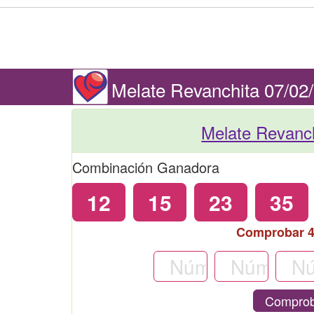
Melate Revanchita 07/02
Melate Revanc
Combinación Ganadora
12
15
23
35
Comprobar 
Comprob