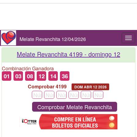
Melate Revanchita 12/04/2026
Togg
navi
Melate Revanchita 4199 -
domingo 12
Combinación Ganadora
01
03
08
12
14
36
Comprobar 4199
DOM ABR 12 2026
Comprobar Melate Revanchita